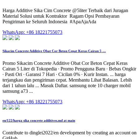
Harga Additive Sika Cim Concrete @5liter Terbaik dari Juragan
Material ️Solusi untuk Kontraktor ️ Ragam Opsi Pembayaran ️
Pengiriman ke Seluruh Indonesia ️ #ApaAjaAda
WhatsApp: +86 18221755073
Sikacim Concrete Additive Obat Cor Beton Cepat Keras Cairan 5 …
Promo Sikacim Concrete Additive Obat Cor Beton Cepat Keras
Cairan 5 Liter di Tokopedia ∙ Promo Pengguna Baru ∙ Bebas Ongkir
∙ Pasti Ori ∙ Garansi 7 Hari ∙ Cicilan 0% ∙ Kurir Instan. ... harga
terjangkau dan pengiriman cepat. Membantu Lihat Balasan. Lebih
dari 1 tahun lalu ... Masuk Daftar. samsung note 10 charger mobil
samsung a73 ...
WhatsApp: +86 18221755073
en/122/harga sika concrete additives.md at main
Contribute to dinglei2022/en development by creating an account on
GitHub.