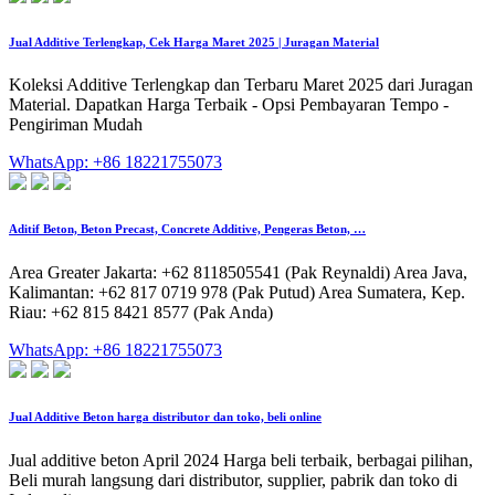
Jual Additive Terlengkap, Cek Harga Maret 2025 | Juragan Material
Koleksi Additive Terlengkap dan Terbaru Maret 2025 dari Juragan
Material. Dapatkan Harga Terbaik - Opsi Pembayaran Tempo -
Pengiriman Mudah
WhatsApp: +86 18221755073
Aditif Beton, Beton Precast, Concrete Additive, Pengeras Beton, …
Area Greater Jakarta: +62 8118505541 (Pak Reynaldi) Area Java,
Kalimantan: +62 817 0719 978 (Pak Putud) Area Sumatera, Kep.
Riau: +62 815 8421 8577 (Pak Anda)
WhatsApp: +86 18221755073
Jual Additive Beton harga distributor dan toko, beli online
Jual additive beton April 2024 Harga beli terbaik, berbagai pilihan,
Beli murah langsung dari distributor, supplier, pabrik dan toko di