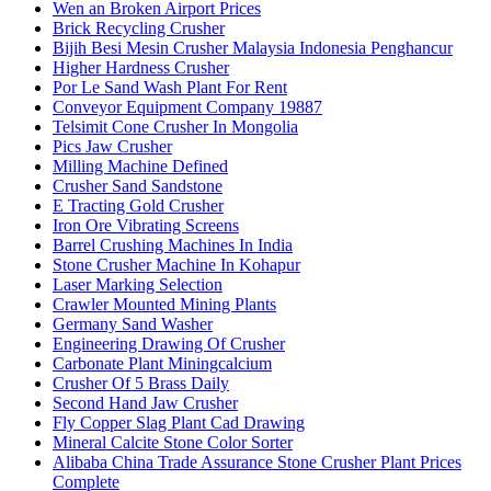
Wen an Broken Airport Prices
Brick Recycling Crusher
Bijih Besi Mesin Crusher Malaysia Indonesia Penghancur
Higher Hardness Crusher
Por Le Sand Wash Plant For Rent
Conveyor Equipment Company 19887
Telsimit Cone Crusher In Mongolia
Pics Jaw Crusher
Milling Machine Defined
Crusher Sand Sandstone
E Tracting Gold Crusher
Iron Ore Vibrating Screens
Barrel Crushing Machines In India
Stone Crusher Machine In Kohapur
Laser Marking Selection
Crawler Mounted Mining Plants
Germany Sand Washer
Engineering Drawing Of Crusher
Carbonate Plant Miningcalcium
Crusher Of 5 Brass Daily
Second Hand Jaw Crusher
Fly Copper Slag Plant Cad Drawing
Mineral Calcite Stone Color Sorter
Alibaba China Trade Assurance Stone Crusher Plant Prices
Complete