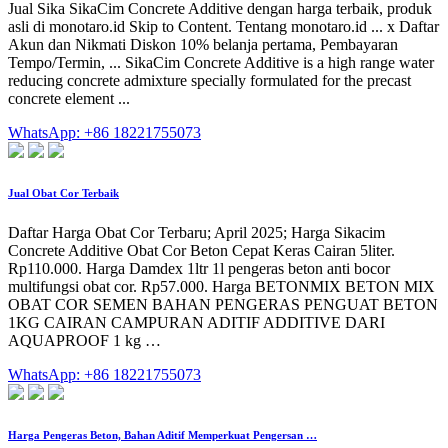
Jual Sika SikaCim Concrete Additive dengan harga terbaik, produk
asli di monotaro.id Skip to Content. Tentang monotaro.id ... x Daftar
Akun dan Nikmati Diskon 10% belanja pertama, Pembayaran
Tempo/Termin, ... SikaCim Concrete Additive is a high range water
reducing concrete admixture specially formulated for the precast
concrete element ...
WhatsApp: +86 18221755073
Jual Obat Cor Terbaik
Daftar Harga Obat Cor Terbaru; April 2025; Harga Sikacim
Concrete Additive Obat Cor Beton Cepat Keras Cairan 5liter.
Rp110.000. Harga Damdex 1ltr 1l pengeras beton anti bocor
multifungsi obat cor. Rp57.000. Harga BETONMIX BETON MIX
OBAT COR SEMEN BAHAN PENGERAS PENGUAT BETON
1KG CAIRAN CAMPURAN ADITIF ADDITIVE DARI
AQUAPROOF 1 kg …
WhatsApp: +86 18221755073
Harga Pengeras Beton, Bahan Aditif Memperkuat Pengersan …