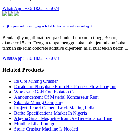
WhatsApp: +86 18221755073
Kajian pemanfaatan agregat lokal kalimantan selatan sebagai …
Benda uji yang dibuat berupa silinder berukuran tinggi 30 cm,
diameter 15 cm. Dengan tanpa menggunakan abu jerami dan bahan
tambah sikacim concrete additive diperoleh nilai kuat tekan beton ...
WhatsApp: +86 18221755073
Related Products
Ite Ore Mining Crusher
Dicalcium Phosphate From Hcl Process Flow Diagram
Wholesale Gold Ore Flotaton Cell
Announcement Of Material Koncasseur Rent
Sibanda Mining Company
Project Report Cement Brick Making India
Barite Specifications Market In Nigeria
Algeria Small Magnetite Iron Ore Beneficiation Line
Mouline Lilia Lounge
Stone Crusher Machine Is Needed