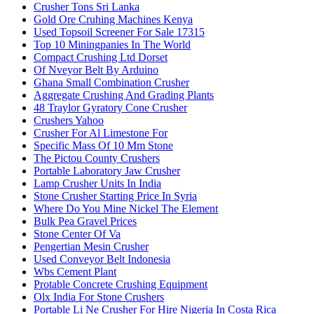
Crusher Tons Sri Lanka
Gold Ore Cruhing Machines Kenya
Used Topsoil Screener For Sale 17315
Top 10 Miningpanies In The World
Compact Crushing Ltd Dorset
Of Nveyor Belt By Arduino
Ghana Small Combination Crusher
Aggregate Crushing And Grading Plants
48 Traylor Gyratory Cone Crusher
Crushers Yahoo
Crusher For Al Limestone For
Specific Mass Of 10 Mm Stone
The Pictou County Crushers
Portable Laboratory Jaw Crusher
Lamp Crusher Units In India
Stone Crusher Starting Price In Syria
Where Do You Mine Nickel The Element
Bulk Pea Gravel Prices
Stone Center Of Va
Pengertian Mesin Crusher
Used Conveyor Belt Indonesia
Wbs Cement Plant
Protable Concrete Crushing Equipment
Olx India For Stone Crushers
Portable Li Ne Crusher For Hire Nigeria In Costa Rica