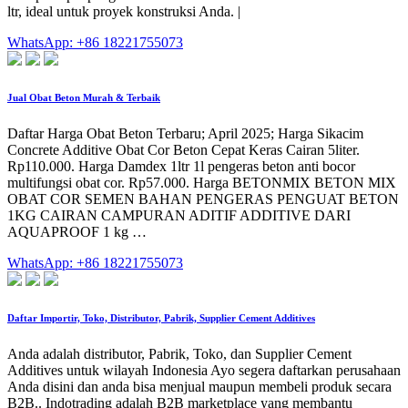
ltr, ideal untuk proyek konstruksi Anda. |
WhatsApp: +86 18221755073
Jual Obat Beton Murah & Terbaik
Daftar Harga Obat Beton Terbaru; April 2025; Harga Sikacim
Concrete Additive Obat Cor Beton Cepat Keras Cairan 5liter.
Rp110.000. Harga Damdex 1ltr 1l pengeras beton anti bocor
multifungsi obat cor. Rp57.000. Harga BETONMIX BETON MIX
OBAT COR SEMEN BAHAN PENGERAS PENGUAT BETON
1KG CAIRAN CAMPURAN ADITIF ADDITIVE DARI
AQUAPROOF 1 kg …
WhatsApp: +86 18221755073
Daftar Importir, Toko, Distributor, Pabrik, Supplier Cement Additives
Anda adalah distributor, Pabrik, Toko, dan Supplier Cement
Additives untuk wilayah Indonesia Ayo segera daftarkan perusahaan
Anda disini dan anda bisa menjual maupun membeli produk secara
B2B.. Indotrading adalah B2B marketplace yang membantu