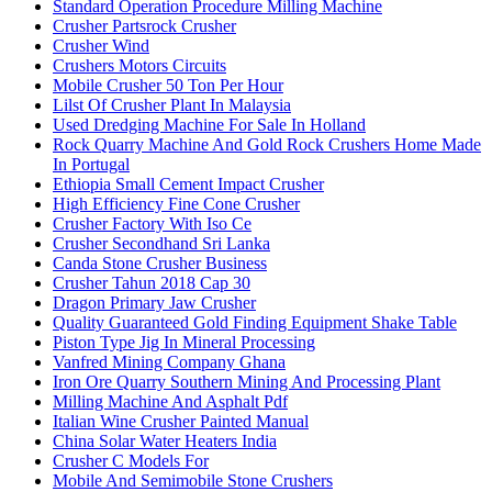
Standard Operation Procedure Milling Machine
Crusher Partsrock Crusher
Crusher Wind
Crushers Motors Circuits
Mobile Crusher 50 Ton Per Hour
Lilst Of Crusher Plant In Malaysia
Used Dredging Machine For Sale In Holland
Rock Quarry Machine And Gold Rock Crushers Home Made
In Portugal
Ethiopia Small Cement Impact Crusher
High Efficiency Fine Cone Crusher
Crusher Factory With Iso Ce
Crusher Secondhand Sri Lanka
Canda Stone Crusher Business
Crusher Tahun 2018 Cap 30
Dragon Primary Jaw Crusher
Quality Guaranteed Gold Finding Equipment Shake Table
Piston Type Jig In Mineral Processing
Vanfred Mining Company Ghana
Iron Ore Quarry Southern Mining And Processing Plant
Milling Machine And Asphalt Pdf
Italian Wine Crusher Painted Manual
China Solar Water Heaters India
Crusher C Models For
Mobile And Semimobile Stone Crushers