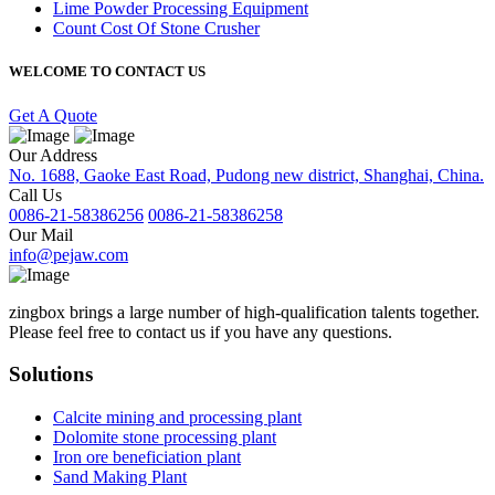
Lime Powder Processing Equipment
Count Cost Of Stone Crusher
WELCOME TO CONTACT US
Get A Quote
Our Address
No. 1688, Gaoke East Road, Pudong new district, Shanghai, China.
Call Us
0086-21-58386256
0086-21-58386258
Our Mail
info@pejaw.com
zingbox brings a large number of high-qualification talents together.
Please feel free to contact us if you have any questions.
Solutions
Calcite mining and processing plant
Dolomite stone processing plant
Iron ore beneficiation plant
Sand Making Plant