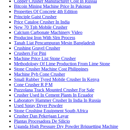
Copper Crusher Manufacturer Cost In Russia
Bitcoin Mining Machine Price In Pakistan
Properties Of Concrete 4th Edition
Principle Gaist Crusher
Price Catalog Crusher In India
New 70 Tph Mobile Crusher
Calcium Carbonate Machinery Video
Producing Iron With Slrn Process
Tanah Liat Pencampuran Mesin Bangladesh
Crushing Gravel Crusher
Crushers For Pini
Machine Price List Stone Crusher
Methodology Of Lime Production From Lime Stone
Stone Crusher Machine Cost Philippines
Machine Pyb Cone Crusher
Small Rubber Tyred Mobile Crusher In Kenya
Cone Crusher R P M
Puzzolana Track Mounted Crusher For Sale
Crusher Used In Cement Plants In Ecuador
Laboratory Hammer Crusher In India In Russia
Used Spray Dryer Powder
Stone Crushing Equipment South Africa
Crusher Dan Pekerjaan Layar
Plantas Procesadora De Silicio
Uganda High Pressure Dry Powder Briquetting Machine