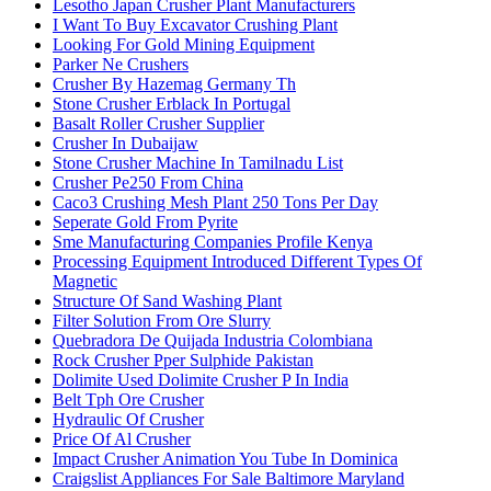
Lesotho Japan Crusher Plant Manufacturers
I Want To Buy Excavator Crushing Plant
Looking For Gold Mining Equipment
Parker Ne Crushers
Crusher By Hazemag Germany Th
Stone Crusher Erblack In Portugal
Basalt Roller Crusher Supplier
Crusher In Dubaijaw
Stone Crusher Machine In Tamilnadu List
Crusher Pe250 From China
Caco3 Crushing Mesh Plant 250 Tons Per Day
Seperate Gold From Pyrite
Sme Manufacturing Companies Profile Kenya
Processing Equipment Introduced Different Types Of
Magnetic
Structure Of Sand Washing Plant
Filter Solution From Ore Slurry
Quebradora De Quijada Industria Colombiana
Rock Crusher Pper Sulphide Pakistan
Dolimite Used Dolimite Crusher P In India
Belt Tph Ore Crusher
Hydraulic Of Crusher
Price Of Al Crusher
Impact Crusher Animation You Tube In Dominica
Craigslist Appliances For Sale Baltimore Maryland