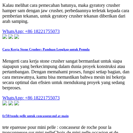
Kalau melihat cara pemecahan batunya, maka gyratory crusher
hamper sam dengan jaw crusher, perbedaannya terletak kepada cara
pemberian tekanan, untuk gyratory crusher tekanan diberikan dari
arah samping.
WhatsApp: +86 18221755073
Cara Kerja Stone Crusher: Panduan Lengkap untuk Pemula
Mengerti cara kerja stone crusher sangat bermanfaat untuk siapa
siapapun yang berkecimpung dalam dunia proyek konstruksi atau
pertambangan. Dengan memahami proses, fungsi setiap bagian, dan
cara merawatnya, kamu bisa memastikan bahwa mesin ini bekerja
secara optimal dan efisien untuk mendukung proyek yang sedang
berproses.
WhatsApp: +86 18221755073
fr/50/tondo pelle untuk concasseur.md at main
tete epareuse pour mini pelle : concasseur de roche pour la
tronconneuse sur mini pelleChoix de mini pelle occasion et de