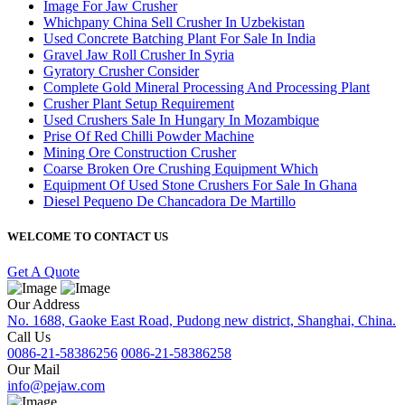
Image For Jaw Crusher
Whichpany China Sell Crusher In Uzbekistan
Used Concrete Batching Plant For Sale In India
Gravel Jaw Roll Crusher In Syria
Gyratory Crusher Consider
Complete Gold Mineral Processing And Processing Plant
Crusher Plant Setup Requirement
Used Crushers Sale In Hungary In Mozambique
Prise Of Red Chilli Powder Machine
Mining Ore Construction Crusher
Coarse Broken Ore Crushing Equipment Which
Equipment Of Used Stone Crushers For Sale In Ghana
Diesel Pequeno De Chancadora De Martillo
WELCOME TO CONTACT US
Get A Quote
Our Address
No. 1688, Gaoke East Road, Pudong new district, Shanghai, China.
Call Us
0086-21-58386256
0086-21-58386258
Our Mail
info@pejaw.com