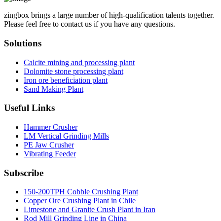
zingbox brings a large number of high-qualification talents together.
Please feel free to contact us if you have any questions.
Solutions
Calcite mining and processing plant
Dolomite stone processing plant
Iron ore beneficiation plant
Sand Making Plant
Useful Links
Hammer Crusher
LM Vertical Grinding Mills
PE Jaw Crusher
Vibrating Feeder
Subscribe
150-200TPH Cobble Crushing Plant
Copper Ore Crushing Plant in Chile
Limestone and Granite Crush Plant in Iran
Rod Mill Grinding Line in China