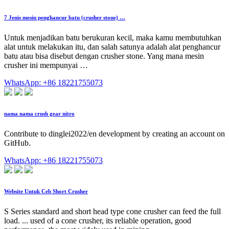
7 Jenis mesin penghancur batu (crusher stone) …
Untuk menjadikan batu berukuran kecil, maka kamu membutuhkan
alat untuk melakukan itu, dan salah satunya adalah alat penghancur
batu atau bisa disebut dengan crusher stone. Yang mana mesin
crusher ini mempunyai …
WhatsApp: +86 18221755073
nama nama crush gear nitro
Contribute to dinglei2022/en development by creating an account on
GitHub.
WhatsApp: +86 18221755073
Website Untuk Ceb Short Crusher
S Series standard and short head type cone crusher can feed the full
load. ... used of a cone crusher, its reliable operation, good