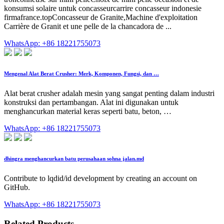
konsumsi solaire untuk concasseurcarrire concasseur indonesie
firmafrance.topConcasseur de Granite,Machine d'exploitation
Carrière de Granit et une pelle de la chancadora de ...
WhatsApp: +86 18221755073
Mengenal Alat Berat Crusher: Merk, Komponen, Fungsi, dan …
Alat berat crusher adalah mesin yang sangat penting dalam industri
konstruksi dan pertambangan. Alat ini digunakan untuk
menghancurkan material keras seperti batu, beton, …
WhatsApp: +86 18221755073
dhingra menghancurkan batu perusahaan sohna jalan.md
Contribute to lqdid/id development by creating an account on
GitHub.
WhatsApp: +86 18221755073
Related Products