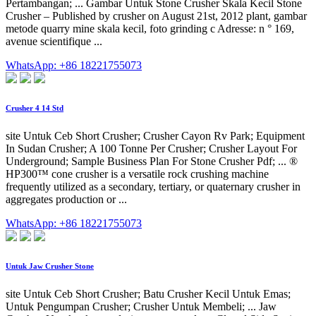
Pertambangan; ... Gambar Untuk Stone Crusher Skala Kecil Stone
Crusher – Published by crusher on August 21st, 2012 plant, gambar
metode quarry mine skala kecil, foto grinding c Adresse: n ° 169,
avenue scientifique ...
WhatsApp: +86 18221755073
Crusher 4 14 Std
site Untuk Ceb Short Crusher; Crusher Cayon Rv Park; Equipment
In Sudan Crusher; A 100 Tonne Per Crusher; Crusher Layout For
Underground; Sample Business Plan For Stone Crusher Pdf; ... ®
HP300™ cone crusher is a versatile rock crushing machine
frequently utilized as a secondary, tertiary, or quaternary crusher in
aggregates production or ...
WhatsApp: +86 18221755073
Untuk Jaw Crusher Stone
site Untuk Ceb Short Crusher; Batu Crusher Kecil Untuk Emas;
Untuk Pengumpan Crusher; Crusher Untuk Membeli; ... Jaw