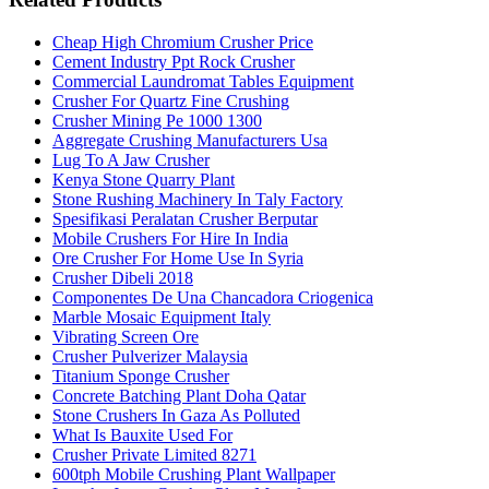
Cheap High Chromium Crusher Price
Cement Industry Ppt Rock Crusher
Commercial Laundromat Tables Equipment
Crusher For Quartz Fine Crushing
Crusher Mining Pe 1000 1300
Aggregate Crushing Manufacturers Usa
Lug To A Jaw Crusher
Kenya Stone Quarry Plant
Stone Rushing Machinery In Taly Factory
Spesifikasi Peralatan Crusher Berputar
Mobile Crushers For Hire In India
Ore Crusher For Home Use In Syria
Crusher Dibeli 2018
Componentes De Una Chancadora Criogenica
Marble Mosaic Equipment Italy
Vibrating Screen Ore
Crusher Pulverizer Malaysia
Titanium Sponge Crusher
Concrete Batching Plant Doha Qatar
Stone Crushers In Gaza As Polluted
What Is Bauxite Used For
Crusher Private Limited 8271
600tph Mobile Crushing Plant Wallpaper