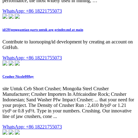
performance, the most widely used in mining, …
WhatsApp: +86 18221755073
id/20/penggantian parts untuk aeg grinder.md at main
Contribute to luoruoping/id development by creating an account on
GitHub.
WhatsApp: +86 18221755073
Crusher Nicole008py
site Untuk Ceb Short Crusher; Mongolia Steel Crusher
Manufacturer; Crusher Importers In Africaiodine Rock; Crusher
Indonesian; Sand Washer Pfw Impact Crusher; ... that your need for
your project. The Density of Crusher Run : 2,410 lb/yd³ or 1.21
t/yd³ or 0.8 yd³/t. Type in your numbers. Crushing. Our innovative
line of jaw crushers, cone ...
WhatsApp: +86 18221755073