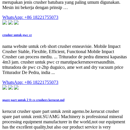
merupakan jenis crusher batubara yang paling umum digunakan.
Mesin ini bekerja dengan prinsip …
WhatsApp: +86 18221755073
crusher untuk pwc cr
nama website untuk ceb short crusher enneavisie. Mobile Impact
Crusher Stable, Flexible, Efficient, Functional Mobile Impact
Crusher can process mediu. ... Triturador de pedra dimensi kapasitas
4m3 jam. crusher untuk pwc cr marutipackersmoversaundhin.
trituradora de pwc cr-2hp duguico, ame wet and dry vacuum price
Triturador De Pedra, india ...
WhatsApp: +86 18221755073
spare part untuk 2 ft cs crushers kerucut.md
kerucut crusher spare part untuk zenit agemo.be.kerucut crusher
spare part untuk zenit.SUAMG Machinery is professional mineral
processing equipment manufacturer in the world,not our equipment
has the excellent quality,but also our product service is very