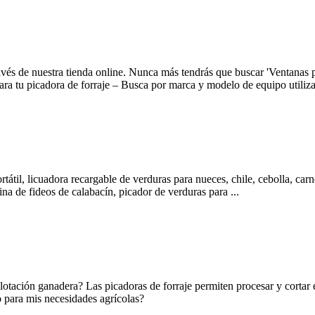
avés de nuestra tienda online. Nunca más tendrás que buscar 'Ventanas p
para tu picadora de forraje – Busca por marca y modelo de equipo util
tátil, licuadora recargable de verduras para nueces, chile, cebolla, carn
na de fideos de calabacín, picador de verduras para ...
plotación ganadera? Las picadoras de forraje permiten procesar y cortar 
 para mis necesidades agrícolas?