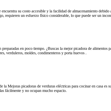
se encuentra su costo accesible y la facilidad de almacenamiento debid
go, requieren un esfuerzo físico considerable, lo que puede ser un inco
ien preparadas en poco tiempo. ¿Buscas la mejor picadora de alimentos pa
es, verduleros, moldes, condimenteros y porta huevos .
s de la Mejoras picadoras de verduras eléctricas para cocinar en casa e
adas fácilmente y no ocupan mucho espacio.