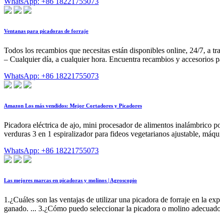
WhatsApp: +86 18221755073
Ventanas para picadoras de forraje
Todos los recambios que necesitas están disponibles online, 24/7, a tr
– Cualquier día, a cualquier hora. Encuentra recambios y accesorios 
WhatsApp: +86 18221755073
Amazon Los más vendidos: Mejor Cortadores y Picadores
Picadora eléctrica de ajo, mini procesador de alimentos inalámbrico por
verduras 3 en 1 espiralizador para fideos vegetarianos ajustable, máqui
WhatsApp: +86 18221755073
Las mejores marcas en picadoras y molinos | Agroscopio
1.¿Cuáles son las ventajas de utilizar una picadora de forraje en la ex
ganado. ... 3.¿Cómo puedo seleccionar la picadora o molino adecuado