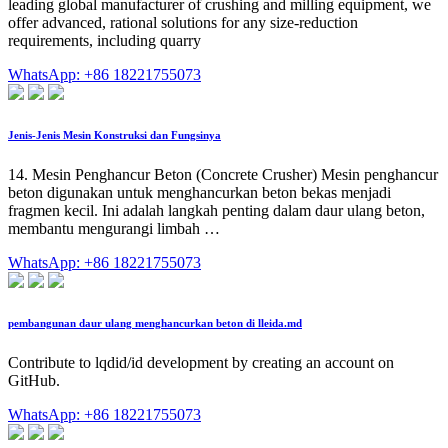
leading global manufacturer of crushing and milling equipment, we
offer advanced, rational solutions for any size-reduction
requirements, including quarry
WhatsApp: +86 18221755073
Jenis-Jenis Mesin Konstruksi dan Fungsinya
14. Mesin Penghancur Beton (Concrete Crusher) Mesin penghancur
beton digunakan untuk menghancurkan beton bekas menjadi
fragmen kecil. Ini adalah langkah penting dalam daur ulang beton,
membantu mengurangi limbah …
WhatsApp: +86 18221755073
pembangunan daur ulang menghancurkan beton di lleida.md
Contribute to lqdid/id development by creating an account on
GitHub.
WhatsApp: +86 18221755073