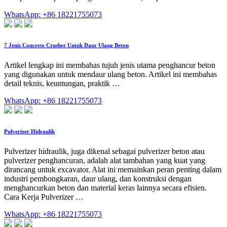
WhatsApp: +86 18221755073
7 Jenis Concrete Crusher Untuk Daur Ulang Beton
Artikel lengkap ini membahas tujuh jenis utama penghancur beton
yang digunakan untuk mendaur ulang beton. Artikel ini membahas
detail teknis, keuntungan, praktik …
WhatsApp: +86 18221755073
Pulverizer Hidraulik
Pulverizer hidraulik, juga dikenal sebagai pulverizer beton atau
pulverizer penghancuran, adalah alat tambahan yang kuat yang
dirancang untuk excavator. Alat ini memainkan peran penting dalam
industri pembongkaran, daur ulang, dan konstruksi dengan
menghancurkan beton dan material keras lainnya secara efisien.
Cara Kerja Pulverizer …
WhatsApp: +86 18221755073