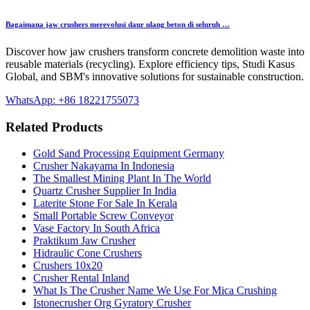
Bagaimana jaw crushers merevolusi daur ulang beton di seluruh …
Discover how jaw crushers transform concrete demolition waste into
reusable materials (recycling). Explore efficiency tips, Studi Kasus
Global, and SBM's innovative solutions for sustainable construction.
WhatsApp: +86 18221755073
Related Products
Gold Sand Processing Equipment Germany
Crusher Nakayama In Indonesia
The Smallest Mining Plant In The World
Quartz Crusher Supplier In India
Laterite Stone For Sale In Kerala
Small Portable Screw Conveyor
Vase Factory In South Africa
Praktikum Jaw Crusher
Hidraulic Cone Crushers
Crushers 10x20
Crusher Rental Inland
What Is The Crusher Name We Use For Mica Crushing
Istonecrusher Org Gyratory Crusher