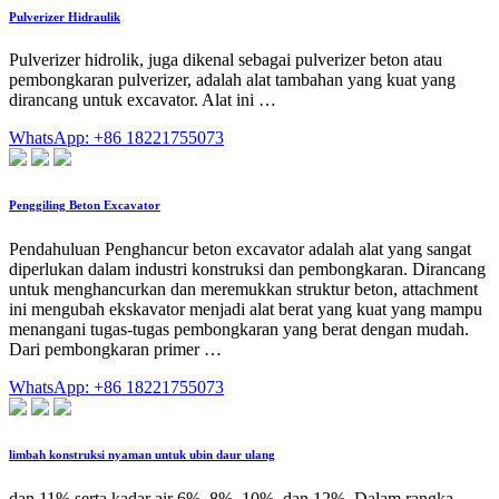
Pulverizer Hidraulik
Pulverizer hidrolik, juga dikenal sebagai pulverizer beton atau
pembongkaran pulverizer, adalah alat tambahan yang kuat yang
dirancang untuk excavator. Alat ini …
WhatsApp: +86 18221755073
Penggiling Beton Excavator
Pendahuluan Penghancur beton excavator adalah alat yang sangat
diperlukan dalam industri konstruksi dan pembongkaran. Dirancang
untuk menghancurkan dan meremukkan struktur beton, attachment
ini mengubah ekskavator menjadi alat berat yang kuat yang mampu
menangani tugas-tugas pembongkaran yang berat dengan mudah.
Dari pembongkaran primer …
WhatsApp: +86 18221755073
limbah konstruksi nyaman untuk ubin daur ulang
dan 11% serta kadar air 6%, 8%, 10%, dan 12%. Dalam rangka