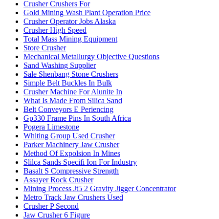
Crusher Crushers For
Gold Mining Wash Plant Operation Price
Crusher Operator Jobs Alaska
Crusher High Speed
Total Mass Mining Equipment
Store Crusher
Mechanical Metallurgy Objective Questions
Sand Washing Supplier
Sale Shenbang Stone Crushers
Simple Belt Buckles In Bulk
Crusher Machine For Alunite In
What Is Made From Silica Sand
Belt Conveyors E Periencing
Gp330 Frame Pins In South Africa
Pogera Limestone
Whiting Group Used Crusher
Parker Machinery Jaw Crusher
Method Of Expolsion In Mines
Slilca Sands Specifi Ion For Industry
Basalt S Compressive Strength
Assayer Rock Crusher
Mining Process Jt5 2 Gravity Jigger Concentrator
Metro Track Jaw Crushers Used
Crusher P Second
Jaw Crusher 6 Figure