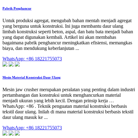
Pabrik Penghancur
Untuk produksi agregat, mengubah bahan mentah menjadi agregat
yang berguna untuk konstruksi. Ini juga membantu daur ulang
limbah konstruksi seperti beton, aspal, dan batu bata menjadi bahan
yang dapat digunakan kembali. Artikel ini akan membahas
bagaimana pabrik penghancur meningkatkan efisiensi, memangkas
biaya, dan mendukung keberlanjutan ...
WhatsApp: +86 18221755073
Mesin Material Konstruksi Daur Ulang
Mesin jaw crusher merupakan peralatan yang penting dalam industri
pertambangan dan konstruksi untuk menghancurkan material
menjadi ukuran yang lebih kecil. Dengan prinsip kerja …
WhatsApp: +86 . Teknik penguatan material konstruksi berbasis
tekstil daur ulang. Inilah di mana material konstruksi berbasis tekstil
daur ulang masuk ke ...
WhatsApp: +86 18221755073