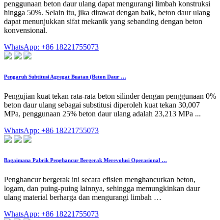
penggunaan beton daur ulang dapat mengurangi limbah konstruksi
hingga 50%. Selain itu, jika dirawat dengan baik, beton daur ulang
dapat menunjukkan sifat mekanik yang sebanding dengan beton
konvensional.
WhatsApp: +86 18221755073
Pengaruh Subtitusi Agregat Buatan (Beton Daur …
Pengujian kuat tekan rata-rata beton silinder dengan penggunaan 0%
beton daur ulang sebagai substitusi diperoleh kuat tekan 30,007
MPa, penggunaan 25% beton daur ulang adalah 23,213 MPa ...
WhatsApp: +86 18221755073
Bagaimana Pabrik Penghancur Bergerak Merevolusi Operasional …
Penghancur bergerak ini secara efisien menghancurkan beton,
logam, dan puing-puing lainnya, sehingga memungkinkan daur
ulang material berharga dan mengurangi limbah …
WhatsApp: +86 18221755073