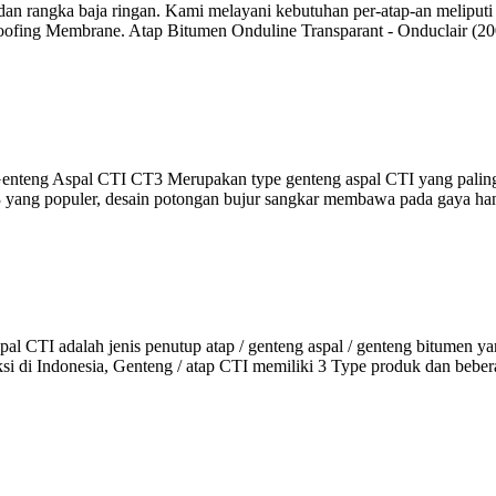
 dan rangka baja ringan. Kami melayani kebutuhan per-atap-an meliput
ng Membrane. Atap Bitumen Onduline Transparant - Onduclair (20
teng Aspal CTI CT3 Merupakan type genteng aspal CTI yang paling
 3 yang populer, desain potongan bujur sangkar membawa pada gaya h
 CTI adalah jenis penutup atap / genteng aspal / genteng bitumen yang
ksi di Indonesia, Genteng / atap CTI memiliki 3 Type produk dan bebe