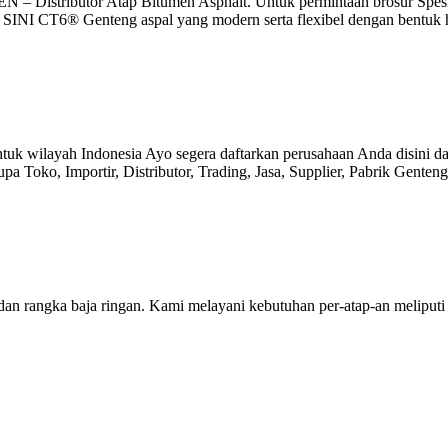
 – Distributor Atap Bitumen Asphalt. Untuk permintaan brosur Spes
i SINI CT6® Genteng aspal yang modern serta flexibel dengan bentuk
untuk wilayah Indonesia Ayo segera daftarkan perusahaan Anda disini
 Toko, Importir, Distributor, Trading, Jasa, Supplier, Pabrik Gente
 dan rangka baja ringan. Kami melayani kebutuhan per-atap-an meliputi