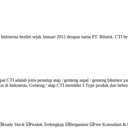
 Indonesia berdiri sejak Januari 2012 dengan nama PT. Bitutek. CTI b
 CTI adalah jenis penutup atap / genteng aspal / genteng bitumen yang
ksi di Indonesia, Genteng / atap CTI memiliki 3 Type produk dan bebe
☑️Ready Stock ☑️Produk Terlengkap ☑️Bergaransi ☑️Free Konsultasi & 