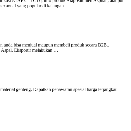
ifikasi ATAP CTI CT6, info produk Atap Bitumen Asphalt, ataupun
 hexaonal yang popular di kalangan …
 dan anda bisa menjual maupun membeli produk secara B2B..
ng Aspal, Eksportir melakukan …
 material genteng. Dapatkan penawaran spesial harga terjangkau