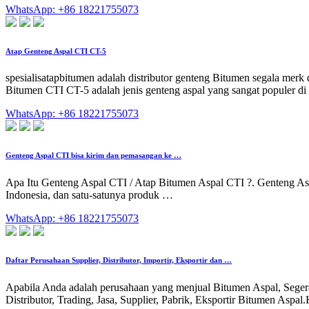
WhatsApp: +86 18221755073
Atap Genteng Aspal CTI CT-5
spesialisatapbitumen adalah distributor genteng Bitumen segala merk
Bitumen CTI CT-5 adalah jenis genteng aspal yang sangat populer di E
WhatsApp: +86 18221755073
Genteng Aspal CTI bisa kirim dan pemasangan ke …
Apa Itu Genteng Aspal CTI / Atap Bitumen Aspal CTI ?. Genteng Aspal
Indonesia, dan satu-satunya produk …
WhatsApp: +86 18221755073
Daftar Perusahaan Supplier, Distributor, Importir, Eksportir dan …
Apabila Anda adalah perusahaan yang menjual Bitumen Aspal, Segera
Distributor, Trading, Jasa, Supplier, Pabrik, Eksportir Bitumen Asp