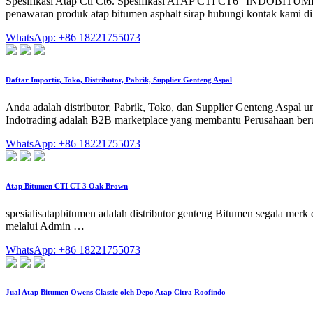
Spesifikasi Atap Cti Ct6. Spesifikasi ATAP CTI CT6 | INDOBITUMEN
penawaran produk atap bitumen asphalt sirap hubungi kontak kami d
WhatsApp: +86 18221755073
Daftar Importir, Toko, Distributor, Pabrik, Supplier Genteng Aspal
Anda adalah distributor, Pabrik, Toko, dan Supplier Genteng Aspal 
Indotrading adalah B2B marketplace yang membantu Perusahaan berupa
WhatsApp: +86 18221755073
Atap Bitumen CTI CT 3 Oak Brown
spesialisatapbitumen adalah distributor genteng Bitumen segala merk
melalui Admin …
WhatsApp: +86 18221755073
Jual Atap Bitumen Owens Classic oleh Depo Atap Citra Roofindo