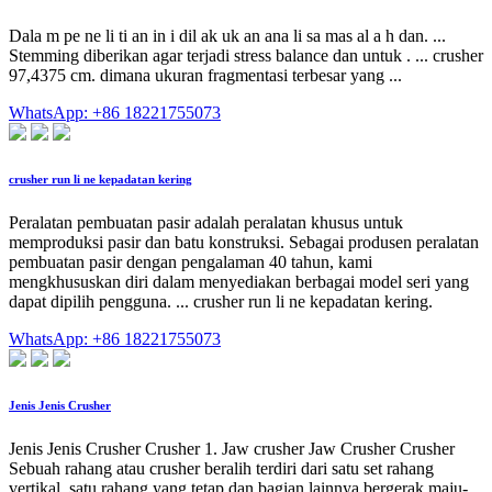
Dala m pe ne li ti an in i dil ak uk an ana li sa mas al a h dan. ...
Stemming diberikan agar terjadi stress balance dan untuk . ... crusher
97,4375 cm. dimana ukuran fragmentasi terbesar yang ...
WhatsApp: +86 18221755073
crusher run li ne kepadatan kering
Peralatan pembuatan pasir adalah peralatan khusus untuk
memproduksi pasir dan batu konstruksi. Sebagai produsen peralatan
pembuatan pasir dengan pengalaman 40 tahun, kami
mengkhususkan diri dalam menyediakan berbagai model seri yang
dapat dipilih pengguna. ... crusher run li ne kepadatan kering.
WhatsApp: +86 18221755073
Jenis Jenis Crusher
Jenis Jenis Crusher Crusher 1. Jaw crusher Jaw Crusher Crusher
Sebuah rahang atau crusher beralih terdiri dari satu set rahang
vertikal, satu rahang yang tetap dan bagian lainnya bergerak maju-