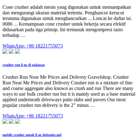
Cone crusher adalah mesin yang digunakan untuk memampatkan
dan mengurangi ukuran material tertentu. Penghancur kerucut
terutama digunakan untuk menghancurkan ... Loncat ke daftar isi.
0086 ... Kemampuan cone crusher untuk bekerja secara efektif
didasarkan pada tiga prinsip. Ini termasuk mengompresi rasio
terhadap …
WhatsApp: +86 18221755073
crusher run li ne di pakistan
Crusher Run Near Me Prices and Delivery Gravelshop. Crusher
Run Near Me Prices and Delivery Crusher run is a mixture of fine
and coarse aggregate also known as crush and run There are many
ways to use bulk crusher run but it is mainly used as a base material
applied underneath driveways patio slabs and pavers Our most
popular crusher run delivery is the 2" minus …
WhatsApp: +86 18221755073
mobile crusher untuk li ne dolomite.md