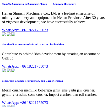
ShunZhi Crushers and Crushing Plants —— ShunZhi Machinery
Henan Shunzhi Machinery Co., Ltd. is a leading enterprise of
mining machinery and equipment in Henan Province. After 30 years
of vigorous development, we have successfully achieve …
WhatsApp: +86 18221755073
sbm/sbm li ne crusher teknis.md at main · brblmd/sbm
Contribute to brblmd/sbm development by creating an account on
GitHub.
WhatsApp: +86 18221755073
Jenis Jenis Crusher : Perawatan, dan Cara Kerjanya
Mesin crusher memiliki beberapa jenis jenis yaitu jaw crusher,
gyratory crusher, cone crusher, impact crusher, dan roll crusher.
WhatsApp: +86 18221755073