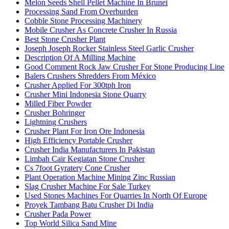
Melon Seeds Shell Pellet Machine In Brunei
Processing Sand From Overburden
Cobble Stone Processing Machinery
Mobile Crusher As Concrete Crusher In Russia
Best Stone Crusher Plant
Joseph Joseph Rocker Stainless Steel Garlic Crusher
Description Of A Milling Machine
Good Comment Rock Jaw Crusher For Stone Producing Line
Balers Crushers Shredders From México
Crusher Applied For 300tph Iron
Crusher Mini Indonesia Stone Quarry
Milled Fiber Powder
Crusher Bohringer
Lightning Crushers
Crusher Plant For Iron Ore Indonesia
High Efficiency Portable Crusher
Crusher India Manufacturers In Pakistan
Limbah Cair Kegiatan Stone Crusher
Cs 7foot Gyratery Cone Crusher
Plant Operation Machine Mining Zinc Russian
Slag Crusher Machine For Sale Turkey
Used Stones Machines For Quarries In North Of Europe
Proyek Tambang Batu Crusher Di India
Crusher Pada Power
Top World Silica Sand Mine