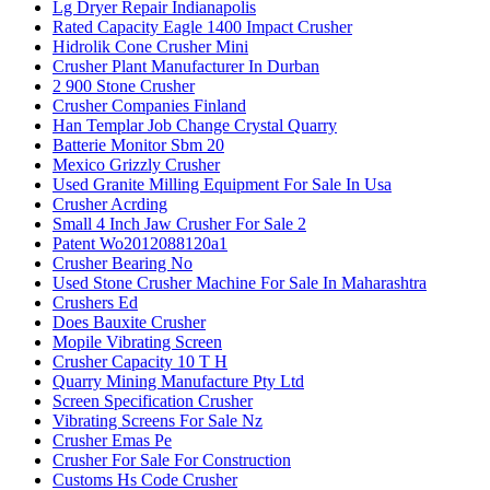
Lg Dryer Repair Indianapolis
Rated Capacity Eagle 1400 Impact Crusher
Hidrolik Cone Crusher Mini
Crusher Plant Manufacturer In Durban
2 900 Stone Crusher
Crusher Companies Finland
Han Templar Job Change Crystal Quarry
Batterie Monitor Sbm 20
Mexico Grizzly Crusher
Used Granite Milling Equipment For Sale In Usa
Crusher Acrding
Small 4 Inch Jaw Crusher For Sale 2
Patent Wo2012088120a1
Crusher Bearing No
Used Stone Crusher Machine For Sale In Maharashtra
Crushers Ed
Does Bauxite Crusher
Mopile Vibrating Screen
Crusher Capacity 10 T H
Quarry Mining Manufacture Pty Ltd
Screen Specification Crusher
Vibrating Screens For Sale Nz
Crusher Emas Pe
Crusher For Sale For Construction
Customs Hs Code Crusher