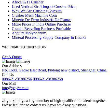
Africa 8211 Crusher
Used Vertical Shaft Impact Crusher Price
Why We Are Crushing Gypsum
Crusher Mesh Machine Com
Minerio De Ferro Industria De Plantas
Mixie Prices In India Online Purchase
Granite Recycling Business Profitable
Acquire Molybdenum
Mineral Processing Supply Company In Lusaka
WELCOME TO CONTACT US
Get A Quote
Our Address
No. 1688, Gaoke East Road, Pudong new district, Shanghai, China.
Call Us
0086-21-58386256
0086-21-58386258
Our Mail
info@pejaw.com
zingbox brings a large number of high-qualification talents together.
Please feel free to contact us if you have any questions.