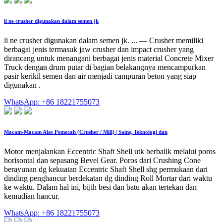
li ne crusher digunakan dalam semen jk
li ne crusher digunakan dalam semen jk. ... — Crusher memiliki
berbagai jenis termasuk jaw crusher dan impact crusher yang
dirancang untuk menangani berbagai jenis material Concrete Mixer
Truck dengan drum putar di bagian belakangnya mencampurkan
pasir kerikil semen dan air menjadi campuran beton yang siap
digunakan .
WhatsApp: +86 18221755073
Macam-Macam Alat Pemecah (Crusher / Mill) | Sains, Teknologi dan
Motor menjalankan Eccentric Shaft Shell utk berbalik melalui poros
horisontal dan sepasang Bevel Gear. Poros dari Crushing Cone
berayunan dg kekuatan Eccentric Shaft Shell shg permukaan dari
dinding penghancur berdekatan dg dinding Roll Mortar dari waktu
ke waktu. Dalam hal ini, bijih besi dan batu akan tertekan dan
kemudian hancur.
WhatsApp: +86 18221755073