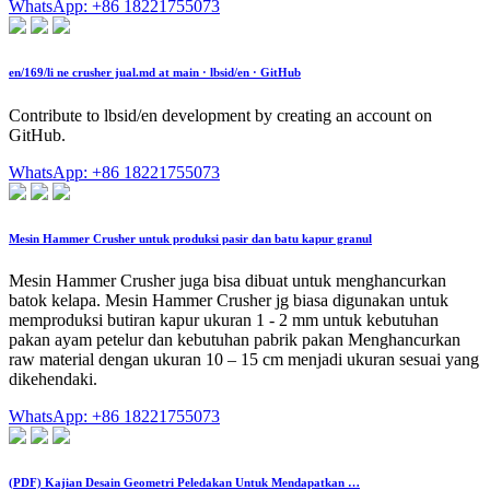
WhatsApp: +86 18221755073
en/169/li ne crusher jual.md at main · lbsid/en · GitHub
Contribute to lbsid/en development by creating an account on
GitHub.
WhatsApp: +86 18221755073
Mesin Hammer Crusher untuk produksi pasir dan batu kapur granul
Mesin Hammer Crusher juga bisa dibuat untuk menghancurkan
batok kelapa. Mesin Hammer Crusher jg biasa digunakan untuk
memproduksi butiran kapur ukuran 1 - 2 mm untuk kebutuhan
pakan ayam petelur dan kebutuhan pabrik pakan Menghancurkan
raw material dengan ukuran 10 – 15 cm menjadi ukuran sesuai yang
dikehendaki.
WhatsApp: +86 18221755073
(PDF) Kajian Desain Geometri Peledakan Untuk Mendapatkan …