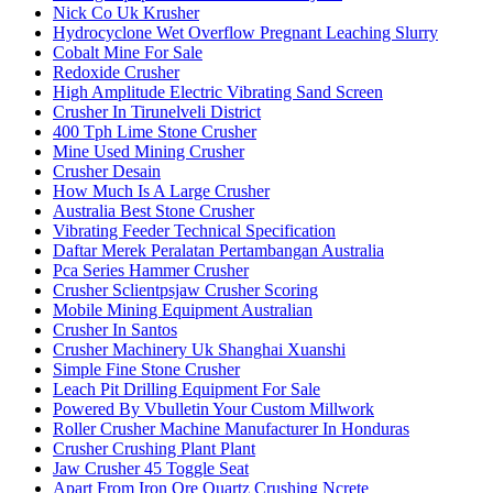
Nick Co Uk Krusher
Hydrocyclone Wet Overflow Pregnant Leaching Slurry
Cobalt Mine For Sale
Redoxide Crusher
High Amplitude Electric Vibrating Sand Screen
Crusher In Tirunelveli District
400 Tph Lime Stone Crusher
Mine Used Mining Crusher
Crusher Desain
How Much Is A Large Crusher
Australia Best Stone Crusher
Vibrating Feeder Technical Specification
Daftar Merek Peralatan Pertambangan Australia
Pca Series Hammer Crusher
Crusher Sclientpsjaw Crusher Scoring
Mobile Mining Equipment Australian
Crusher In Santos
Crusher Machinery Uk Shanghai Xuanshi
Simple Fine Stone Crusher
Leach Pit Drilling Equipment For Sale
Powered By Vbulletin Your Custom Millwork
Roller Crusher Machine Manufacturer In Honduras
Crusher Crushing Plant Plant
Jaw Crusher 45 Toggle Seat
Apart From Iron Ore Quartz Crushing Ncrete