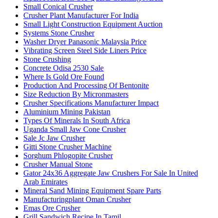
Small Conical Crusher
Crusher Plant Manufacturer For India
Small Light Construction Equipment Auction
Systems Stone Crusher
Washer Dryer Panasonic Malaysia Price
Vibrating Screen Steel Side Liners Price
Stone Crushing
Concrete Odisa 2530 Sale
Where Is Gold Ore Found
Production And Processing Of Bentonite
Size Reduction By Micronmasters
Crusher Specifications Manufacturer Impact
Aluminium Mining Pakistan
Types Of Minerals In South Africa
Uganda Small Jaw Cone Crusher
Sale Jc Jaw Crusher
Gitti Stone Crusher Machine
Sorghum Phlogopite Crusher
Crusher Manual Stone
Gator 24x36 Aggregate Jaw Crushers For Sale In United
Arab Emirates
Mineral Sand Mining Equipment Spare Parts
Manufacturingplant Oman Crusher
Emas Ore Crusher
Grill Sandwich Recipe In Tamil