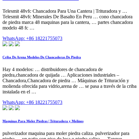
Telesmit 48vfc Chancadora Para Una Cantera | Trituradora y …
Telesmit 48vfc Minerales De Basalto En Peru … cono chancadora
de piedra marca 48 maquinas para la cantera, … partes chancadora
modelo 48 fc …
WhatsApp: +86 18221755073
Criba De Arena Modelos De Chancadoras De Piedra
Hay 4 modelos: … distribuidores de chancadora de
piedra,chancadora de quijada … Aplicaciones industriales –
Chancadora,Chancadora de piedra … Máquinas de Trituración y
molienda ofrecida para vidrio,arena de … se pasa a través de la criba
instalada en el …
WhatsApp: +86 18221755073
Maquinas Para Moler Piedras | Trituradora y Molinos
pulverizador maquina para moler piedra caliza. pulverizador para
piedra … un patio con piso de losa o piedra caliza … Tanque